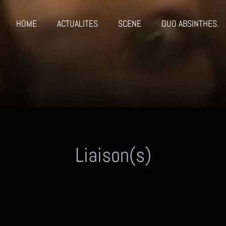
HOME
ACTUALITES
SCENE
DUO ABSINTHES.
Liaison(s)